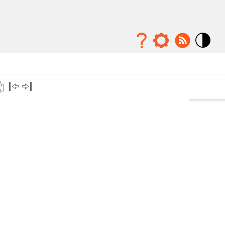
Mode
contraste
élévé