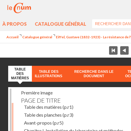
À PROPOS
CATALOGUE GÉNÉRAL
Accueil
Catalogue général
Eiffel, Gustave (1832-1923) - La résistance de l'a
TABLE
TABLE DES
RECHERCHE DANS LE
T
DES
ILLUSTRATIONS
DOCUMENT
OC
MATIÈRES
Première image
PAGE DE TITRE
Table des matières
(p.r1)
Table des planches
(p.r3)
Avant-propos
(p.r5)
Chapitre I. Installation du laboratoire et méthodes