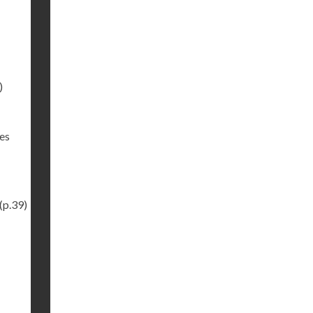
)
des
(p.39)