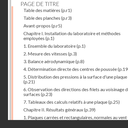
PAGE DE TITRE
Table des matières
(p.r1)
Table des planches
(p.r3)
Avant-propos
(p.r5)
Chapitre I. Installation du laboratoire et méthodes
employées
(p.1)
1. Ensemble du laboratoire
(p.1)
2. Mesure des vitesses
(p.3)
3. Balance aérodynamique
(p.8)
4. Détermination directe des centres de poussée
(p.19
5. Distribution des pressions à la surface d'une plaque
(p.21)
6. Observation des directions des filets au voisinage 
surfaces
(p.23)
7. Tableaux des calculs relatifs à une plaque
(p.25)
Chapitre II. Résultats généraux
(p.39)
1. Plaques carrées et rectangulaires, normales au vent
Droits réservés - CNAM
2. Carrés et rectangles inclinés
(p.43)