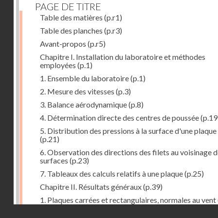
PAGE DE TITRE
Table des matières
(p.r1)
Table des planches
(p.r3)
Avant-propos
(p.r5)
Chapitre I. Installation du laboratoire et méthodes
employées
(p.1)
1. Ensemble du laboratoire
(p.1)
2. Mesure des vitesses
(p.3)
3. Balance aérodynamique
(p.8)
4. Détermination directe des centres de poussée
(p.19
5. Distribution des pressions à la surface d'une plaque
(p.21)
6. Observation des directions des filets au voisinage 
surfaces
(p.23)
7. Tableaux des calculs relatifs à une plaque
(p.25)
Chapitre II. Résultats généraux
(p.39)
1. Plaques carrées et rectangulaires, normales au vent
Droits réservés - CNAM
2. Carrés et rectangles inclinés
(p.43)