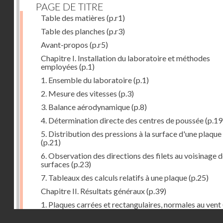
PAGE DE TITRE
Table des matières
(p.r1)
Table des planches
(p.r3)
Avant-propos
(p.r5)
Chapitre I. Installation du laboratoire et méthodes
employées
(p.1)
1. Ensemble du laboratoire
(p.1)
2. Mesure des vitesses
(p.3)
3. Balance aérodynamique
(p.8)
4. Détermination directe des centres de poussée
(p.19
5. Distribution des pressions à la surface d'une plaque
(p.21)
6. Observation des directions des filets au voisinage 
surfaces
(p.23)
7. Tableaux des calculs relatifs à une plaque
(p.25)
Chapitre II. Résultats généraux
(p.39)
1. Plaques carrées et rectangulaires, normales au vent
Droits réservés - CNAM
2. Carrés et rectangles inclinés
(p.43)