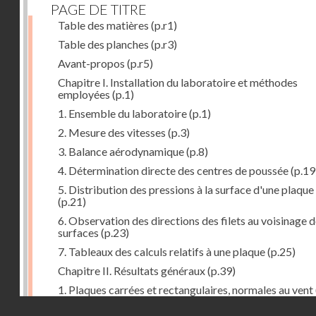
PAGE DE TITRE
Table des matières
(p.r1)
Table des planches
(p.r3)
Avant-propos
(p.r5)
Chapitre I. Installation du laboratoire et méthodes
employées
(p.1)
1. Ensemble du laboratoire
(p.1)
2. Mesure des vitesses
(p.3)
3. Balance aérodynamique
(p.8)
4. Détermination directe des centres de poussée
(p.19
5. Distribution des pressions à la surface d'une plaque
(p.21)
6. Observation des directions des filets au voisinage 
surfaces
(p.23)
7. Tableaux des calculs relatifs à une plaque
(p.25)
Chapitre II. Résultats généraux
(p.39)
1. Plaques carrées et rectangulaires, normales au vent
Droits réservés - CNAM
2. Carrés et rectangles inclinés
(p.43)