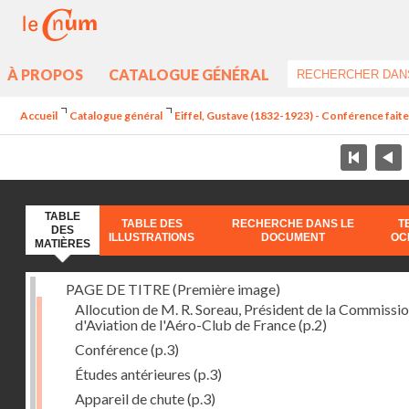
À PROPOS
CATALOGUE GÉNÉRAL
Accueil
Catalogue général
Eiffel, Gustave (1832-1923) - Conférence faite à
TABLE
TABLE DES
RECHERCHE DANS LE
T
DES
ILLUSTRATIONS
DOCUMENT
OC
MATIÈRES
PAGE DE TITRE (Première image)
Allocution de M. R. Soreau, Président de la Commissi
d'Aviation de l'Aéro-Club de France
(p.2)
Conférence
(p.3)
Études antérieures
(p.3)
Appareil de chute
(p.3)