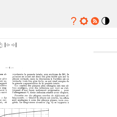
Mode
contraste
élévé