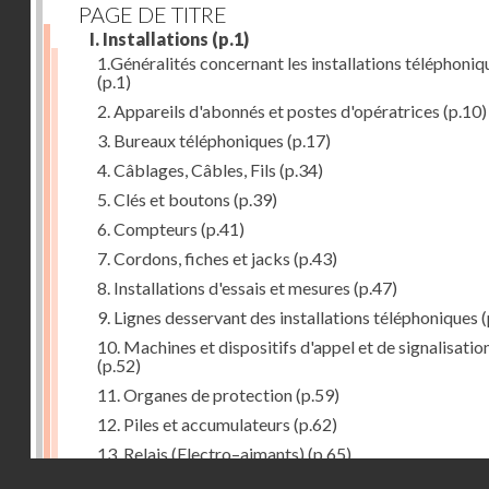
PAGE DE TITRE
I. Installations
(p.1)
1.Généralités concernant les installations téléphoniq
(p.1)
2. Appareils d'abonnés et postes d'opératrices
(p.10)
3. Bureaux téléphoniques
(p.17)
4. Câblages, Câbles, Fils
(p.34)
5. Clés et boutons
(p.39)
6. Compteurs
(p.41)
7. Cordons, fiches et jacks
(p.43)
8. Installations d'essais et mesures
(p.47)
9. Lignes desservant des installations téléphoniques
(
10. Machines et dispositifs d'appel et de signalisatio
(p.52)
11. Organes de protection
(p.59)
12. Piles et accumulateurs
(p.62)
13. Relais (Electro–aimants)
(p.65)
Droits réservés - CNAM
14. Sélecteurs, chercheurs et connecteurs
(p.74)