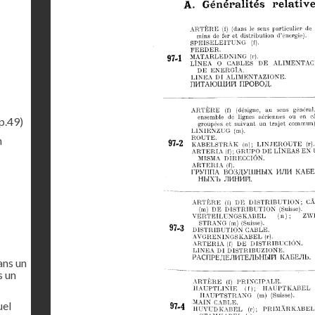
p.49)
n
ans un
s un
uel