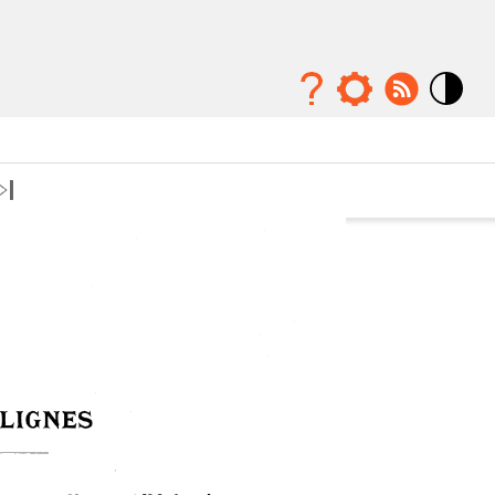
Mode
contraste
élévé