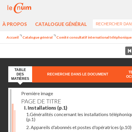
À PROPOS
CATALOGUE GÉNÉRAL
Accueil
Catalogue général
Comité consultatif international téléphonique 
TABLE
T
DES
RECHERCHE DANS LE DOCUMENT
OC
MATIÈRES
Première image
PAGE DE TITRE
I. Installations
(p.1)
1.Généralités concernant les installations téléphoniq
(p.1)
2. Appareils d'abonnés et postes d'opératrices
(p.10)