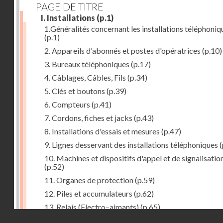
PAGE DE TITRE
I. Installations
(p.1)
1.Généralités concernant les installations téléphoniq
(p.1)
2. Appareils d'abonnés et postes d'opératrices
(p.10)
3. Bureaux téléphoniques
(p.17)
4. Câblages, Câbles, Fils
(p.34)
5. Clés et boutons
(p.39)
6. Compteurs
(p.41)
7. Cordons, fiches et jacks
(p.43)
8. Installations d'essais et mesures
(p.47)
9. Lignes desservant des installations téléphoniques
(
10. Machines et dispositifs d'appel et de signalisatio
(p.52)
11. Organes de protection
(p.59)
12. Piles et accumulateurs
(p.62)
13. Relais (Electro–aimants)
(p.65)
Droits réservés - CNAM
14. Sélecteurs, chercheurs et connecteurs
(p.74)