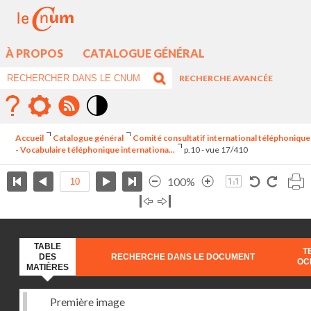
À PROPOS
CATALOGUE GÉNÉRAL
RECHERCHE AVANCÉE
Mode
contraste
Accueil
Catalogue général
Comité consultatif international téléphonique
élévé
- Vocabulaire téléphonique internationa...
p.10 - vue 17/410
100%
TABLE
T
DES
RECHERCHE DANS LE DOCUMENT
OC
MATIÈRES
Première image