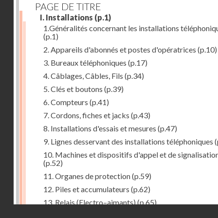
PAGE DE TITRE
I. Installations
(p.1)
1.Généralités concernant les installations téléphoniq
(p.1)
2. Appareils d'abonnés et postes d'opératrices
(p.10)
3. Bureaux téléphoniques
(p.17)
4. Câblages, Câbles, Fils
(p.34)
5. Clés et boutons
(p.39)
6. Compteurs
(p.41)
7. Cordons, fiches et jacks
(p.43)
8. Installations d'essais et mesures
(p.47)
9. Lignes desservant des installations téléphoniques
(
10. Machines et dispositifs d'appel et de signalisatio
(p.52)
11. Organes de protection
(p.59)
12. Piles et accumulateurs
(p.62)
13. Relais (Electro–aimants)
(p.65)
Droits réservés - CNAM
14. Sélecteurs, chercheurs et connecteurs
(p.74)