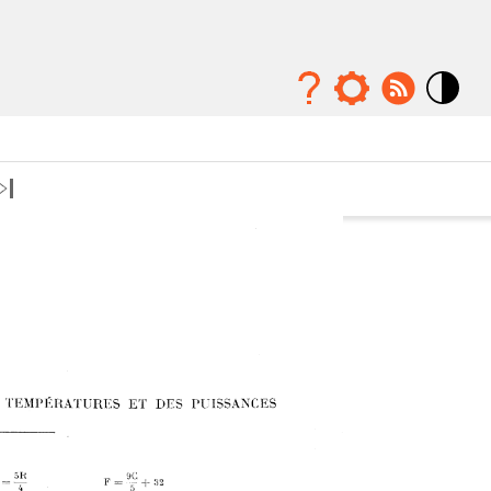
Mode
contraste
élévé