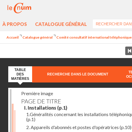
À PROPOS
CATALOGUE GÉNÉRAL
Accueil
Catalogue général
Comité consultatif international téléphonique 
TABLE
T
DES
RECHERCHE DANS LE DOCUMENT
OC
MATIÈRES
Première image
PAGE DE TITRE
I. Installations
(p.1)
1.Généralités concernant les installations téléphoniq
(p.1)
2. Appareils d'abonnés et postes d'opératrices
(p.10)