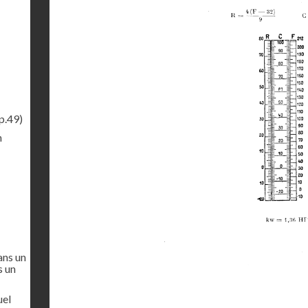
p.49)
n
ans un
s un
uel