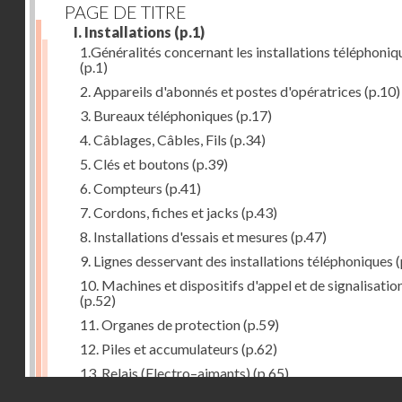
PAGE DE TITRE
I. Installations
(p.1)
1.Généralités concernant les installations téléphoniq
(p.1)
2. Appareils d'abonnés et postes d'opératrices
(p.10)
3. Bureaux téléphoniques
(p.17)
4. Câblages, Câbles, Fils
(p.34)
5. Clés et boutons
(p.39)
6. Compteurs
(p.41)
7. Cordons, fiches et jacks
(p.43)
8. Installations d'essais et mesures
(p.47)
9. Lignes desservant des installations téléphoniques
(
10. Machines et dispositifs d'appel et de signalisatio
(p.52)
11. Organes de protection
(p.59)
12. Piles et accumulateurs
(p.62)
13. Relais (Electro–aimants)
(p.65)
Droits réservés - CNAM
14. Sélecteurs, chercheurs et connecteurs
(p.74)