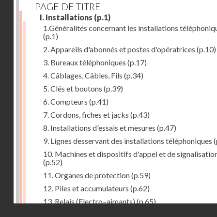
PAGE DE TITRE
I. Installations
(p.1)
1.Généralités concernant les installations téléphoniq
(p.1)
2. Appareils d'abonnés et postes d'opératrices
(p.10)
3. Bureaux téléphoniques
(p.17)
4. Câblages, Câbles, Fils
(p.34)
5. Clés et boutons
(p.39)
6. Compteurs
(p.41)
7. Cordons, fiches et jacks
(p.43)
8. Installations d'essais et mesures
(p.47)
9. Lignes desservant des installations téléphoniques
(
10. Machines et dispositifs d'appel et de signalisatio
(p.52)
11. Organes de protection
(p.59)
12. Piles et accumulateurs
(p.62)
13. Relais (Electro–aimants)
(p.65)
Droits réservés - CNAM
14. Sélecteurs, chercheurs et connecteurs
(p.74)