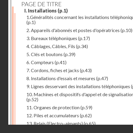
PAGE DE TITRE
I. Installations
(p.1)
1.Généralités concernant les installations téléphoniq
(p.1)
2. Appareils d'abonnés et postes d'opératrices
(p.10)
3. Bureaux téléphoniques
(p.17)
4. Câblages, Câbles, Fils
(p.34)
5. Clés et boutons
(p.39)
6. Compteurs
(p.41)
7. Cordons, fiches et jacks
(p.43)
8. Installations d'essais et mesures
(p.47)
9. Lignes desservant des installations téléphoniques
(
10. Machines et dispositifs d'appel et de signalisatio
(p.52)
11. Organes de protection
(p.59)
12. Piles et accumulateurs
(p.62)
13. Relais (Electro–aimants)
(p.65)
Droits réservés - CNAM
14. Sélecteurs, chercheurs et connecteurs
(p.74)