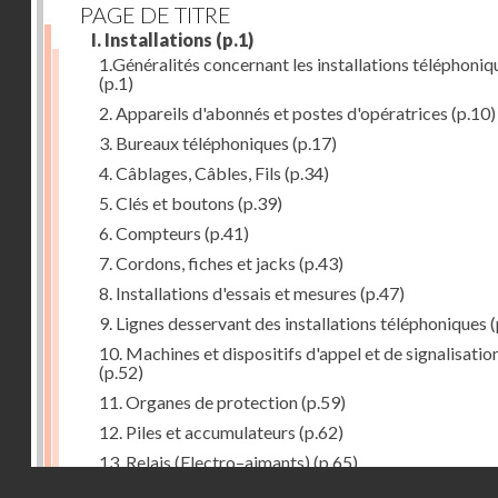
PAGE DE TITRE
I. Installations
(p.1)
1.Généralités concernant les installations téléphoniq
(p.1)
2. Appareils d'abonnés et postes d'opératrices
(p.10)
3. Bureaux téléphoniques
(p.17)
4. Câblages, Câbles, Fils
(p.34)
5. Clés et boutons
(p.39)
6. Compteurs
(p.41)
7. Cordons, fiches et jacks
(p.43)
8. Installations d'essais et mesures
(p.47)
9. Lignes desservant des installations téléphoniques
(
10. Machines et dispositifs d'appel et de signalisatio
(p.52)
11. Organes de protection
(p.59)
12. Piles et accumulateurs
(p.62)
13. Relais (Electro–aimants)
(p.65)
Droits réservés - CNAM
14. Sélecteurs, chercheurs et connecteurs
(p.74)