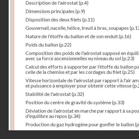
Description de l'aérostat
(p.4)
Dimensions principales
(p.9)
Disposition des deux filets
(p.11)
Gouvernail, nacelle, hélice, treuil à bras, soupapes
(p.1
Nature de l'étoffe du ballon et de son enduit
(p.16)
Poids du ballon
(p.22)
Composition des poids de l'aérostat supposé en équil
avec sa force ascensionnelles eu niveau du sol
(p.23)
Calcul des efforts à supporter par l'étoffe du ballon p
celle de la chemise et par les cordages du filet
(p.25)
Vitesse horizontale de l'aérostat par rapport à l'air a
et puissance à employer pour obtenir cette vitesse
(p.
Stabilité de l'aérostat
(p.32)
Position du centre de gravité du système
(p.33)
Déviation de l'aérostat en marche par rapport à sa pos
d'équilibre au repos
(p.34)
Production du gaz hydrogène pour gonfler le ballon
(p
Résultats de l'essai de l'aérostat à hélice. Note lue à
Droits réservés - CNAM
l'Académie le 5 février 1872
(p.39)