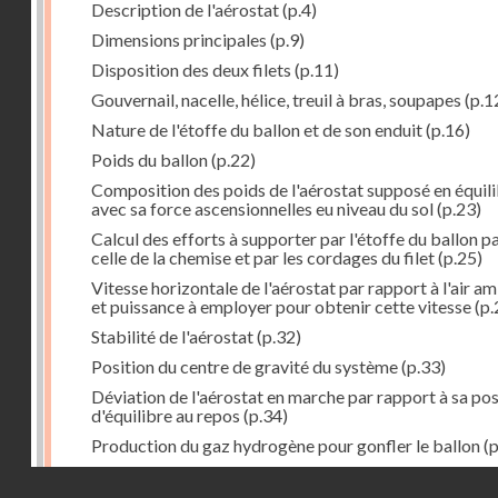
Description de l'aérostat
(p.4)
Dimensions principales
(p.9)
Disposition des deux filets
(p.11)
Gouvernail, nacelle, hélice, treuil à bras, soupapes
(p.1
Nature de l'étoffe du ballon et de son enduit
(p.16)
Poids du ballon
(p.22)
Composition des poids de l'aérostat supposé en équil
avec sa force ascensionnelles eu niveau du sol
(p.23)
Calcul des efforts à supporter par l'étoffe du ballon p
celle de la chemise et par les cordages du filet
(p.25)
Vitesse horizontale de l'aérostat par rapport à l'air a
et puissance à employer pour obtenir cette vitesse
(p.
Stabilité de l'aérostat
(p.32)
Position du centre de gravité du système
(p.33)
Déviation de l'aérostat en marche par rapport à sa pos
d'équilibre au repos
(p.34)
Production du gaz hydrogène pour gonfler le ballon
(p
Résultats de l'essai de l'aérostat à hélice. Note lue à
Droits réservés - CNAM
l'Académie le 5 février 1872
(p.39)