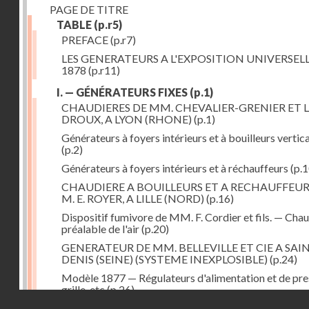
PAGE DE TITRE
TABLE
(p.r5)
PREFACE
(p.r7)
LES GENERATEURS A L'EXPOSITION UNIVERSELL
1878
(p.r11)
I. — GÉNÉRATEURS FIXES
(p.1)
CHAUDIERES DE MM. CHEVALIER-GRENIER ET L
DROUX, A LYON (RHONE)
(p.1)
Générateurs à foyers intérieurs et à bouilleurs vertic
(p.2)
Générateurs à foyers intérieurs et à réchauffeurs
(p.1
CHAUDIERE A BOUILLEURS ET A RECHAUFFEUR
M. E. ROYER, A LILLE (NORD)
(p.16)
Dispositif fumivore de MM. F. Cordier et fils. — Cha
préalable de l'air
(p.20)
GENERATEUR DE MM. BELLEVILLE ET CIE A SAI
DENIS (SEINE) (SYSTEME INEXPLOSIBLE)
(p.24)
Modèle 1877 — Régulateurs d'alimentation et de pre
grille, etc
(p.26)
Droits réservés - CNAM
GENERATEUR A FOYER ET FAISCEAU TUBULAIR