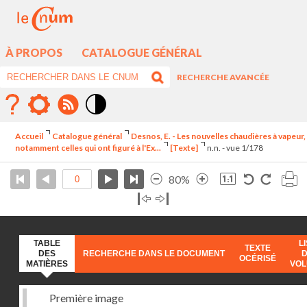
À PROPOS
CATALOGUE GÉNÉRAL
RECHERCHE AVANCÉE
Mode
contraste
Accueil
Catalogue général
Desnos, E. - Les nouvelles chaudières à vapeur,
élévé
notamment celles qui ont figuré à l'Ex...
[Texte]
n.n. - vue 1/178
80%
TABLE
L
TEXTE
DES
RECHERCHE DANS LE DOCUMENT
OCÉRISÉ
MATIÈRES
VO
Première image