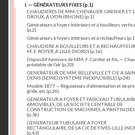
I. — GÉNÉRATEURS FIXES
(p.1)
CHAUDIERES DE MM. CHEVALIER-GRENIER ET L
DROUX, A LYON (RHONE)
(p.1)
Générateurs à foyers intérieurs et à bouilleurs vertic
(p.2)
Générateurs à foyers intérieurs et à réchauffeurs
(p.1
CHAUDIERE A BOUILLEURS ET A RECHAUFFEUR
M. E. ROYER, A LILLE (NORD)
(p.16)
Dispositif fumivore de MM. F. Cordier et fils. — Cha
préalable de l'air
(p.20)
GENERATEUR DE MM. BELLEVILLE ET CIE A SAI
DENIS (SEINE) (SYSTEME INEXPLOSIBLE)
(p.24)
Modèle 1877 — Régulateurs d'alimentation et de pre
grille, etc
(p.26)
GENERATEUR A FOYER ET FAISCEAU TUBULAIR
AMOVIBLES, DE LA SOCIETE CENTRALE DE
CONSTRUCTION DE MACHINES, A PANTIN (SEI
(p.36)
GENERATEUR TUBULAIRE A FOYER
RECTANGULAIRE, DE LA CIE DE FIVES-LILLE (NO
(p.43)