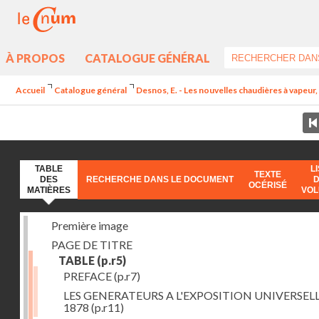
À PROPOS
CATALOGUE GÉNÉRAL
Accueil
Catalogue général
Desnos, E. - Les nouvelles chaudières à vapeur, 
TABLE
L
TEXTE
DES
RECHERCHE DANS LE DOCUMENT
OCÉRISÉ
MATIÈRES
VO
Première image
PAGE DE TITRE
TABLE
(p.r5)
PREFACE
(p.r7)
LES GENERATEURS A L'EXPOSITION UNIVERSELL
1878
(p.r11)