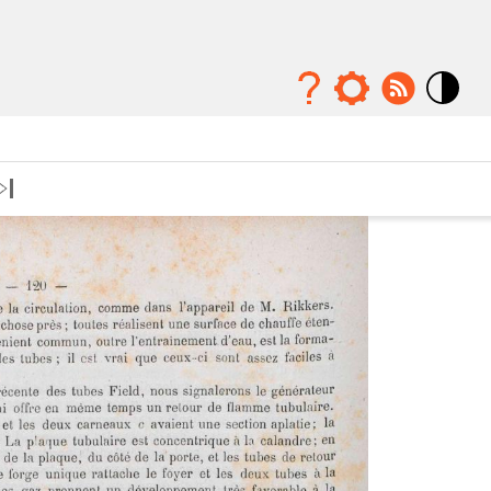
Mode
contraste
élévé