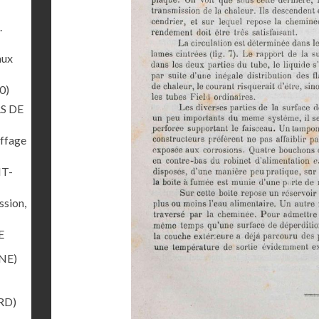
.
aux
0)
S DE
uffage
NT-
ssion,
E
NE)
RD)