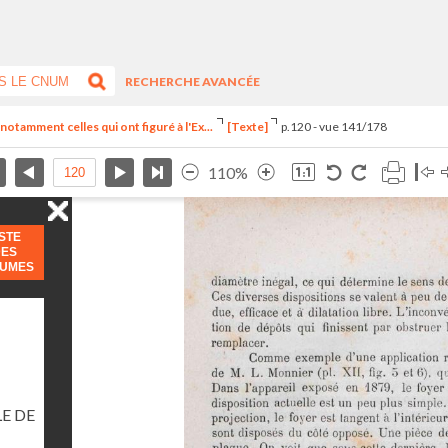
RECHERCHE AVANCÉE
notamment celles qui ont figuré à l'Ex...
[Texte]
p.120 - vue 141/178
110%
ISTE
DES
LUMES
E DE