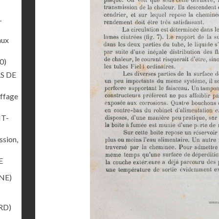
.
aux
0)
S DE
uffage
NT-
ssion,
E
NE)
RD)