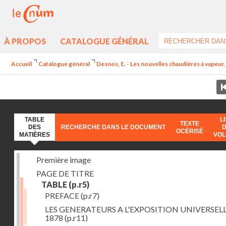
À PROPOS
CATALOGUE GÉNÉRAL
Accueil
Catalogue général
Desnos, E. - Les nouvelles chaudières à vapeur, 
TABLE
L
TEXTE
DES
RECHERCHE DANS LE DOCUMENT
OCÉRISÉ
MATIÈRES
VO
Première image
PAGE DE TITRE
TABLE
(p.r5)
PREFACE
(p.r7)
LES GENERATEURS A L'EXPOSITION UNIVERSELL
1878
(p.r11)