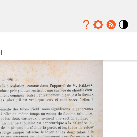
Mode
contraste
élévé