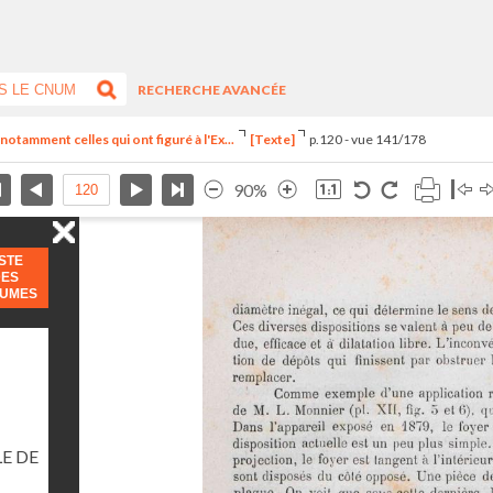
RECHERCHE AVANCÉE
notamment celles qui ont figuré à l'Ex...
[Texte]
p.120 - vue 141/178
90%
ISTE
DES
LUMES
E DE