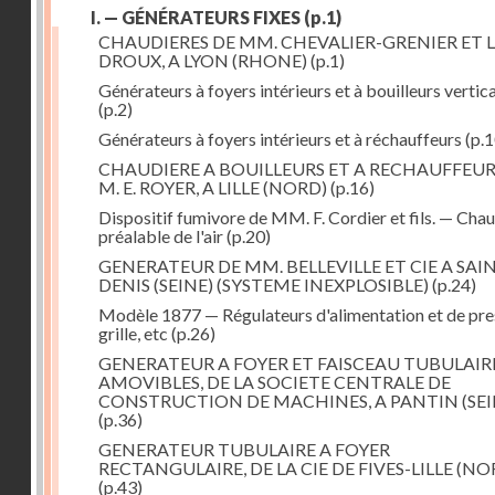
I. — GÉNÉRATEURS FIXES
(p.1)
CHAUDIERES DE MM. CHEVALIER-GRENIER ET L
DROUX, A LYON (RHONE)
(p.1)
Générateurs à foyers intérieurs et à bouilleurs vertic
(p.2)
Générateurs à foyers intérieurs et à réchauffeurs
(p.1
CHAUDIERE A BOUILLEURS ET A RECHAUFFEUR
M. E. ROYER, A LILLE (NORD)
(p.16)
Dispositif fumivore de MM. F. Cordier et fils. — Cha
préalable de l'air
(p.20)
GENERATEUR DE MM. BELLEVILLE ET CIE A SAI
DENIS (SEINE) (SYSTEME INEXPLOSIBLE)
(p.24)
Modèle 1877 — Régulateurs d'alimentation et de pre
grille, etc
(p.26)
GENERATEUR A FOYER ET FAISCEAU TUBULAIR
AMOVIBLES, DE LA SOCIETE CENTRALE DE
CONSTRUCTION DE MACHINES, A PANTIN (SEI
(p.36)
GENERATEUR TUBULAIRE A FOYER
RECTANGULAIRE, DE LA CIE DE FIVES-LILLE (NO
(p.43)