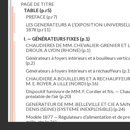
PAGE DE TITRE
TABLE
(p.r5)
PREFACE
(p.r7)
LES GENERATEURS A L'EXPOSITION UNIVERSELL
1878
(p.r11)
I. — GÉNÉRATEURS FIXES
(p.1)
CHAUDIERES DE MM. CHEVALIER-GRENIER ET L
DROUX, A LYON (RHONE)
(p.1)
Générateurs à foyers intérieurs et à bouilleurs vertic
(p.2)
Générateurs à foyers intérieurs et à réchauffeurs
(p.1
CHAUDIERE A BOUILLEURS ET A RECHAUFFEUR
M. E. ROYER, A LILLE (NORD)
(p.16)
Dispositif fumivore de MM. F. Cordier et fils. — Cha
préalable de l'air
(p.20)
GENERATEUR DE MM. BELLEVILLE ET CIE A SAI
DENIS (SEINE) (SYSTEME INEXPLOSIBLE)
(p.24)
Modèle 1877 — Régulateurs d'alimentation et de pre
grille, etc
(p.26)
Droits réservés - CNAM
GENERATEUR A FOYER ET FAISCEAU TUBULAIR