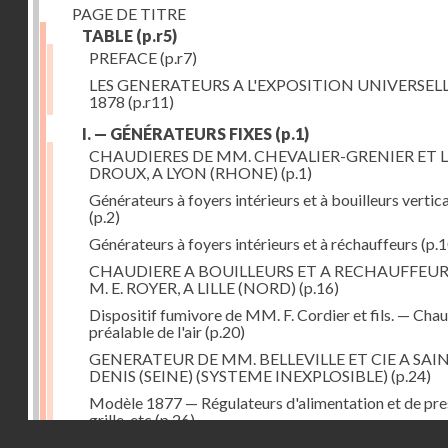
PAGE DE TITRE
TABLE
(p.r5)
PREFACE
(p.r7)
LES GENERATEURS A L'EXPOSITION UNIVERSELL
1878
(p.r11)
I. — GÉNÉRATEURS FIXES
(p.1)
CHAUDIERES DE MM. CHEVALIER-GRENIER ET L
DROUX, A LYON (RHONE)
(p.1)
Générateurs à foyers intérieurs et à bouilleurs vertic
(p.2)
Générateurs à foyers intérieurs et à réchauffeurs
(p.1
CHAUDIERE A BOUILLEURS ET A RECHAUFFEUR
M. E. ROYER, A LILLE (NORD)
(p.16)
Dispositif fumivore de MM. F. Cordier et fils. — Cha
préalable de l'air
(p.20)
GENERATEUR DE MM. BELLEVILLE ET CIE A SAI
DENIS (SEINE) (SYSTEME INEXPLOSIBLE)
(p.24)
Modèle 1877 — Régulateurs d'alimentation et de pre
grille, etc
(p.26)
Droits réservés - CNAM
GENERATEUR A FOYER ET FAISCEAU TUBULAIR