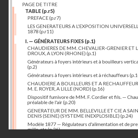
PAGE DE TITRE
TABLE
(p.r5)
PREFACE
(p.r7)
LES GENERATEURS A L'EXPOSITION UNIVERSELL
1878
(p.r11)
I. — GÉNÉRATEURS FIXES
(p.1)
CHAUDIERES DE MM. CHEVALIER-GRENIER ET L
DROUX, A LYON (RHONE)
(p.1)
Générateurs à foyers intérieurs et à bouilleurs vertic
(p.2)
Générateurs à foyers intérieurs et à réchauffeurs
(p.1
CHAUDIERE A BOUILLEURS ET A RECHAUFFEUR
M. E. ROYER, A LILLE (NORD)
(p.16)
Dispositif fumivore de MM. F. Cordier et fils. — Cha
préalable de l'air
(p.20)
GENERATEUR DE MM. BELLEVILLE ET CIE A SAI
DENIS (SEINE) (SYSTEME INEXPLOSIBLE)
(p.24)
Modèle 1877 — Régulateurs d'alimentation et de pre
grille, etc
(p.26)
Droits réservés - CNAM
GENERATEUR A FOYER ET FAISCEAU TUBULAIR