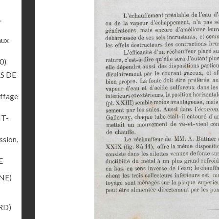
.
aux
0)
S DE
uffage
NT-
ssion,
E
NE)
RD)