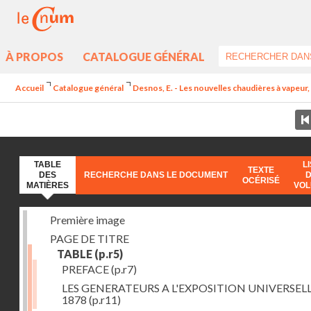
À PROPOS
CATALOGUE GÉNÉRAL
Accueil
Catalogue général
Desnos, E. - Les nouvelles chaudières à vapeur, 
TABLE
L
TEXTE
DES
RECHERCHE DANS LE DOCUMENT
OCÉRISÉ
MATIÈRES
VO
Première image
PAGE DE TITRE
TABLE
(p.r5)
PREFACE
(p.r7)
LES GENERATEURS A L'EXPOSITION UNIVERSELL
1878
(p.r11)