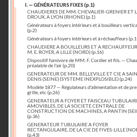
I. — GÉNÉRATEURS FIXES
(p.1)
CHAUDIERES DE MM. CHEVALIER-GRENIER ET L
DROUX, A LYON (RHONE)
(p.1)
Générateurs à foyers intérieurs et à bouilleurs vertic
(p.2)
Générateurs à foyers intérieurs et à réchauffeurs
(p.1
CHAUDIERE A BOUILLEURS ET A RECHAUFFEUR
M. E. ROYER, A LILLE (NORD)
(p.16)
Dispositif fumivore de MM. F. Cordier et fils. — Cha
préalable de l'air
(p.20)
GENERATEUR DE MM. BELLEVILLE ET CIE A SAI
DENIS (SEINE) (SYSTEME INEXPLOSIBLE)
(p.24)
Modèle 1877 — Régulateurs d'alimentation et de pre
grille, etc
(p.26)
GENERATEUR A FOYER ET FAISCEAU TUBULAIR
AMOVIBLES, DE LA SOCIETE CENTRALE DE
CONSTRUCTION DE MACHINES, A PANTIN (SEI
(p.36)
GENERATEUR TUBULAIRE A FOYER
RECTANGULAIRE, DE LA CIE DE FIVES-LILLE (NO
(p.43)