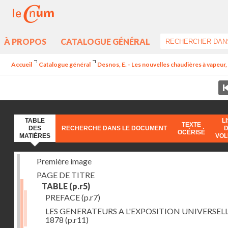
À PROPOS
CATALOGUE GÉNÉRAL
Accueil
Catalogue général
Desnos, E. - Les nouvelles chaudières à vapeur, 
TABLE
L
TEXTE
DES
RECHERCHE DANS LE DOCUMENT
OCÉRISÉ
MATIÈRES
VO
Première image
PAGE DE TITRE
TABLE
(p.r5)
PREFACE
(p.r7)
LES GENERATEURS A L'EXPOSITION UNIVERSELL
1878
(p.r11)