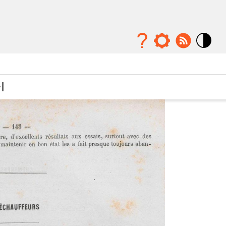
Mode
contraste
élévé