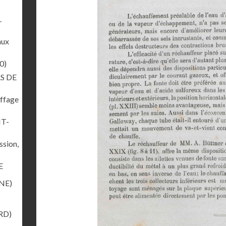
.
aux
0)
S DE
uffage
NT-
ssion,
E
NE)
RD)