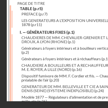
PAGE DE TITRE
TABLE
(p.r5)
PREFACE
(p.r7)
LES GENERATEURS A L'EXPOSITION UNIVERSELL
1878
(p.r11)
I. — GÉNÉRATEURS FIXES
(p.1)
CHAUDIERES DE MM. CHEVALIER-GRENIER ET L
DROUX, A LYON (RHONE)
(p.1)
Générateurs à foyers intérieurs et à bouilleurs vertic
(p.2)
Générateurs à foyers intérieurs et à réchauffeurs
(p.1
CHAUDIERE A BOUILLEURS ET A RECHAUFFEUR
M. E. ROYER, A LILLE (NORD)
(p.16)
Dispositif fumivore de MM. F. Cordier et fils. — Cha
préalable de l'air
(p.20)
GENERATEUR DE MM. BELLEVILLE ET CIE A SAI
DENIS (SEINE) (SYSTEME INEXPLOSIBLE)
(p.24)
Modèle 1877 — Régulateurs d'alimentation et de pre
grille, etc
(p.26)
Droits réservés - CNAM
GENERATEUR A FOYER ET FAISCEAU TUBULAIR