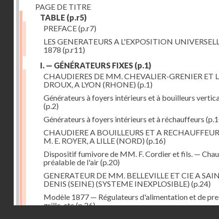
PAGE DE TITRE
TABLE
(p.r5)
PREFACE
(p.r7)
LES GENERATEURS A L'EXPOSITION UNIVERSELL
1878
(p.r11)
I. — GÉNÉRATEURS FIXES
(p.1)
CHAUDIERES DE MM. CHEVALIER-GRENIER ET L
DROUX, A LYON (RHONE)
(p.1)
Générateurs à foyers intérieurs et à bouilleurs vertic
(p.2)
Générateurs à foyers intérieurs et à réchauffeurs
(p.1
CHAUDIERE A BOUILLEURS ET A RECHAUFFEUR
M. E. ROYER, A LILLE (NORD)
(p.16)
Dispositif fumivore de MM. F. Cordier et fils. — Cha
préalable de l'air
(p.20)
GENERATEUR DE MM. BELLEVILLE ET CIE A SAI
DENIS (SEINE) (SYSTEME INEXPLOSIBLE)
(p.24)
Modèle 1877 — Régulateurs d'alimentation et de pre
grille, etc
(p.26)
Droits réservés - CNAM
GENERATEUR A FOYER ET FAISCEAU TUBULAIR