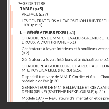
PAGE DE TITRE
TABLE
(p.r5)
PREFACE
(p.r7)
LES GENERATEURS A L'EXPOSITION UNIVERSELL
1878
(p.r11)
I. — GÉNÉRATEURS FIXES
(p.1)
CHAUDIERES DE MM. CHEVALIER-GRENIER ET L
DROUX, A LYON (RHONE)
(p.1)
Générateurs à foyers intérieurs et à bouilleurs vertic
(p.2)
Générateurs à foyers intérieurs et à réchauffeurs
(p.1
CHAUDIERE A BOUILLEURS ET A RECHAUFFEUR
M. E. ROYER, A LILLE (NORD)
(p.16)
Dispositif fumivore de MM. F. Cordier et fils. — Cha
préalable de l'air
(p.20)
GENERATEUR DE MM. BELLEVILLE ET CIE A SAI
DENIS (SEINE) (SYSTEME INEXPLOSIBLE)
(p.24)
Modèle 1877 — Régulateurs d'alimentation et de pre
grille, etc
(p.26)
Droits réservés - CNAM
GENERATEUR A FOYER ET FAISCEAU TUBULAIR