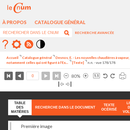
À PROPOS
CATALOGUE GÉNÉRAL
RECHERCHE AVANCÉE
Mode
contraste
Accueil
Catalogue général
Desnos, E. - Les nouvelles chaudières à vapeur,
élévé
notamment celles qui ont figuré à l'Ex...
[Texte]
n.n. - vue 178/178
80%
TABLE
L
TEXTE
DES
RECHERCHE DANS LE DOCUMENT
OCÉRISÉ
MATIÈRES
VO
Première image