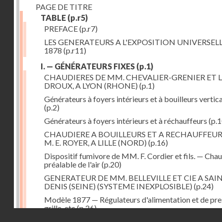
PAGE DE TITRE
TABLE
(p.r5)
PREFACE
(p.r7)
LES GENERATEURS A L'EXPOSITION UNIVERSELL
1878
(p.r11)
I. — GÉNÉRATEURS FIXES
(p.1)
CHAUDIERES DE MM. CHEVALIER-GRENIER ET L
DROUX, A LYON (RHONE)
(p.1)
Générateurs à foyers intérieurs et à bouilleurs vertic
(p.2)
Générateurs à foyers intérieurs et à réchauffeurs
(p.1
CHAUDIERE A BOUILLEURS ET A RECHAUFFEUR
M. E. ROYER, A LILLE (NORD)
(p.16)
Dispositif fumivore de MM. F. Cordier et fils. — Cha
préalable de l'air
(p.20)
GENERATEUR DE MM. BELLEVILLE ET CIE A SAI
DENIS (SEINE) (SYSTEME INEXPLOSIBLE)
(p.24)
Modèle 1877 — Régulateurs d'alimentation et de pre
grille, etc
(p.26)
Droits réservés - CNAM
GENERATEUR A FOYER ET FAISCEAU TUBULAIR