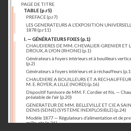
PAGE DE TITRE
TABLE
(p.r5)
PREFACE
(p.r7)
LES GENERATEURS A L'EXPOSITION UNIVERSELL
1878
(p.r11)
I. — GÉNÉRATEURS FIXES
(p.1)
CHAUDIERES DE MM. CHEVALIER-GRENIER ET L
DROUX, A LYON (RHONE)
(p.1)
Générateurs à foyers intérieurs et à bouilleurs vertic
(p.2)
Générateurs à foyers intérieurs et à réchauffeurs
(p.1
CHAUDIERE A BOUILLEURS ET A RECHAUFFEUR
M. E. ROYER, A LILLE (NORD)
(p.16)
Dispositif fumivore de MM. F. Cordier et fils. — Cha
préalable de l'air
(p.20)
GENERATEUR DE MM. BELLEVILLE ET CIE A SAI
DENIS (SEINE) (SYSTEME INEXPLOSIBLE)
(p.24)
Modèle 1877 — Régulateurs d'alimentation et de pre
grille, etc
(p.26)
Droits réservés - CNAM
GENERATEUR A FOYER ET FAISCEAU TUBULAIR