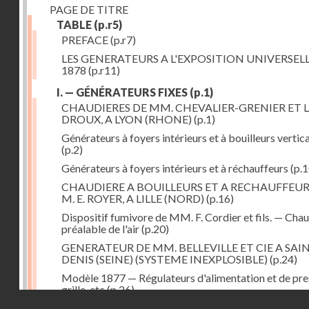
PAGE DE TITRE
TABLE
(p.r5)
PREFACE
(p.r7)
LES GENERATEURS A L'EXPOSITION UNIVERSELL
1878
(p.r11)
I. — GÉNÉRATEURS FIXES
(p.1)
CHAUDIERES DE MM. CHEVALIER-GRENIER ET L
DROUX, A LYON (RHONE)
(p.1)
Générateurs à foyers intérieurs et à bouilleurs vertic
(p.2)
Générateurs à foyers intérieurs et à réchauffeurs
(p.1
CHAUDIERE A BOUILLEURS ET A RECHAUFFEUR
M. E. ROYER, A LILLE (NORD)
(p.16)
Dispositif fumivore de MM. F. Cordier et fils. — Cha
préalable de l'air
(p.20)
GENERATEUR DE MM. BELLEVILLE ET CIE A SAI
DENIS (SEINE) (SYSTEME INEXPLOSIBLE)
(p.24)
Modèle 1877 — Régulateurs d'alimentation et de pre
grille, etc
(p.26)
Droits réservés - CNAM
GENERATEUR A FOYER ET FAISCEAU TUBULAIR