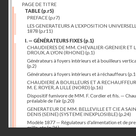
PAGE DE TITRE
TABLE
(p.r5)
PREFACE
(p.r7)
LES GENERATEURS A L'EXPOSITION UNIVERSELL
1878
(p.r11)
I. — GÉNÉRATEURS FIXES
(p.1)
CHAUDIERES DE MM. CHEVALIER-GRENIER ET L
DROUX, A LYON (RHONE)
(p.1)
Générateurs à foyers intérieurs et à bouilleurs vertic
(p.2)
Générateurs à foyers intérieurs et à réchauffeurs
(p.1
CHAUDIERE A BOUILLEURS ET A RECHAUFFEUR
M. E. ROYER, A LILLE (NORD)
(p.16)
Dispositif fumivore de MM. F. Cordier et fils. — Cha
préalable de l'air
(p.20)
GENERATEUR DE MM. BELLEVILLE ET CIE A SAI
DENIS (SEINE) (SYSTEME INEXPLOSIBLE)
(p.24)
Modèle 1877 — Régulateurs d'alimentation et de pre
grille, etc
(p.26)
Droits réservés - CNAM
GENERATEUR A FOYER ET FAISCEAU TUBULAIR