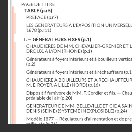
PAGE DE TITRE
TABLE
(p.r5)
PREFACE
(p.r7)
LES GENERATEURS A L'EXPOSITION UNIVERSELL
1878
(p.r11)
I. — GÉNÉRATEURS FIXES
(p.1)
CHAUDIERES DE MM. CHEVALIER-GRENIER ET L
DROUX, A LYON (RHONE)
(p.1)
Générateurs à foyers intérieurs et à bouilleurs vertic
(p.2)
Générateurs à foyers intérieurs et à réchauffeurs
(p.1
CHAUDIERE A BOUILLEURS ET A RECHAUFFEUR
M. E. ROYER, A LILLE (NORD)
(p.16)
Dispositif fumivore de MM. F. Cordier et fils. — Cha
préalable de l'air
(p.20)
GENERATEUR DE MM. BELLEVILLE ET CIE A SAI
DENIS (SEINE) (SYSTEME INEXPLOSIBLE)
(p.24)
Modèle 1877 — Régulateurs d'alimentation et de pre
grille, etc
(p.26)
Droits réservés - CNAM
GENERATEUR A FOYER ET FAISCEAU TUBULAIR