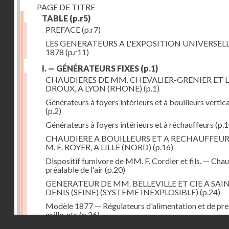
PAGE DE TITRE
TABLE
(p.r5)
PREFACE
(p.r7)
LES GENERATEURS A L'EXPOSITION UNIVERSELL
1878
(p.r11)
I. — GÉNÉRATEURS FIXES
(p.1)
CHAUDIERES DE MM. CHEVALIER-GRENIER ET L
DROUX, A LYON (RHONE)
(p.1)
Générateurs à foyers intérieurs et à bouilleurs vertic
(p.2)
Générateurs à foyers intérieurs et à réchauffeurs
(p.1
CHAUDIERE A BOUILLEURS ET A RECHAUFFEUR
M. E. ROYER, A LILLE (NORD)
(p.16)
Dispositif fumivore de MM. F. Cordier et fils. — Cha
préalable de l'air
(p.20)
GENERATEUR DE MM. BELLEVILLE ET CIE A SAI
DENIS (SEINE) (SYSTEME INEXPLOSIBLE)
(p.24)
Modèle 1877 — Régulateurs d'alimentation et de pre
grille, etc
(p.26)
Droits réservés - CNAM
GENERATEUR A FOYER ET FAISCEAU TUBULAIR