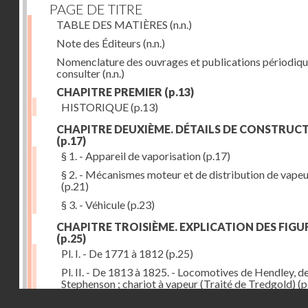
PAGE DE TITRE
TABLE DES MATIÈRES
(n.n.)
Note des Éditeurs
(n.n.)
Nomenclature des ouvrages et publications périodiqu
consulter
(n.n.)
CHAPITRE PREMIER
(p.13)
HISTORIQUE
(p.13)
CHAPITRE DEUXIÈME. DÉTAILS DE CONSTRUC
(p.17)
§ 1. - Appareil de vaporisation
(p.17)
§ 2. - Mécanismes moteur et de distribution de vape
(p.21)
§ 3. - Véhicule
(p.23)
CHAPITRE TROISIÈME. EXPLICATION DES FIGU
(p.25)
Pl. I. - De 1771 à 1812
(p.25)
Pl. II. - De 1813 à 1825. - Locomotives de Hendley, d
Stephenson ; chariot à vapeur (Traité de Tredgold)
(p
Droits réservés - CNAM
Pl. III. - De 1828 à 1830. - Locomotives de Stephenso