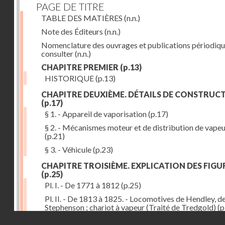
PAGE DE TITRE
TABLE DES MATIÈRES
(n.n.)
Note des Éditeurs
(n.n.)
Nomenclature des ouvrages et publications périodiqu
consulter
(n.n.)
CHAPITRE PREMIER
(p.13)
HISTORIQUE
(p.13)
CHAPITRE DEUXIÈME. DÉTAILS DE CONSTRUC
(p.17)
§ 1. - Appareil de vaporisation
(p.17)
§ 2. - Mécanismes moteur et de distribution de vape
(p.21)
§ 3. - Véhicule
(p.23)
CHAPITRE TROISIÈME. EXPLICATION DES FIGU
(p.25)
Pl. I. - De 1771 à 1812
(p.25)
Pl. II. - De 1813 à 1825. - Locomotives de Hendley, d
Stephenson ; chariot à vapeur (Traité de Tredgold)
(p
Droits réservés - CNAM
Pl. III. - De 1828 à 1830. - Locomotives de Stephenso