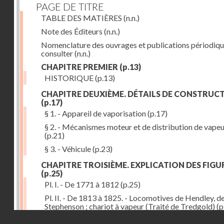
PAGE DE TITRE
TABLE DES MATIÈRES
(n.n.)
Note des Éditeurs
(n.n.)
Nomenclature des ouvrages et publications périodiqu
consulter
(n.n.)
CHAPITRE PREMIER
(p.13)
HISTORIQUE
(p.13)
CHAPITRE DEUXIÈME. DÉTAILS DE CONSTRUC
(p.17)
§ 1. - Appareil de vaporisation
(p.17)
§ 2. - Mécanismes moteur et de distribution de vape
(p.21)
§ 3. - Véhicule
(p.23)
CHAPITRE TROISIÈME. EXPLICATION DES FIGU
(p.25)
Pl. I. - De 1771 à 1812
(p.25)
Pl. II. - De 1813 à 1825. - Locomotives de Hendley, d
Stephenson ; chariot à vapeur (Traité de Tredgold)
(p
Droits réservés - CNAM
Pl. III. - De 1828 à 1830. - Locomotives de Stephenso