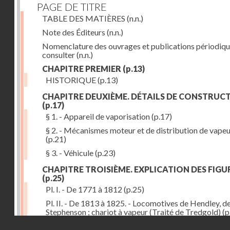
PAGE DE TITRE
TABLE DES MATIÈRES
(n.n.)
Note des Éditeurs
(n.n.)
Nomenclature des ouvrages et publications périodiqu
consulter
(n.n.)
CHAPITRE PREMIER
(p.13)
HISTORIQUE
(p.13)
CHAPITRE DEUXIÈME. DÉTAILS DE CONSTRUC
(p.17)
§ 1. - Appareil de vaporisation
(p.17)
§ 2. - Mécanismes moteur et de distribution de vape
(p.21)
§ 3. - Véhicule
(p.23)
CHAPITRE TROISIÈME. EXPLICATION DES FIGU
(p.25)
Pl. I. - De 1771 à 1812
(p.25)
Pl. II. - De 1813 à 1825. - Locomotives de Hendley, d
Stephenson ; chariot à vapeur (Traité de Tredgold)
(p
Droits réservés - CNAM
Pl. III. - De 1828 à 1830. - Locomotives de Stephenso