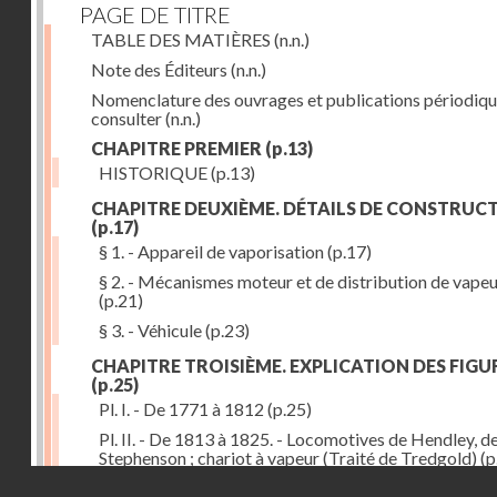
PAGE DE TITRE
TABLE DES MATIÈRES
(n.n.)
Note des Éditeurs
(n.n.)
Nomenclature des ouvrages et publications périodiqu
consulter
(n.n.)
CHAPITRE PREMIER
(p.13)
HISTORIQUE
(p.13)
CHAPITRE DEUXIÈME. DÉTAILS DE CONSTRUC
(p.17)
§ 1. - Appareil de vaporisation
(p.17)
§ 2. - Mécanismes moteur et de distribution de vape
(p.21)
§ 3. - Véhicule
(p.23)
CHAPITRE TROISIÈME. EXPLICATION DES FIGU
(p.25)
Pl. I. - De 1771 à 1812
(p.25)
Pl. II. - De 1813 à 1825. - Locomotives de Hendley, d
Stephenson ; chariot à vapeur (Traité de Tredgold)
(p
Droits réservés - CNAM
Pl. III. - De 1828 à 1830. - Locomotives de Stephenso