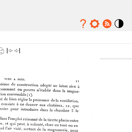
Mode
contraste
élévé