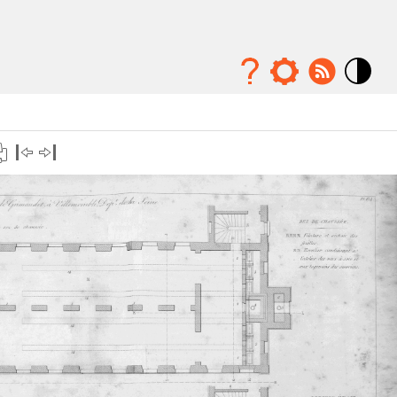
Mode
contraste
élévé