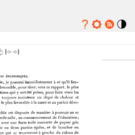
Mode
contraste
élévé