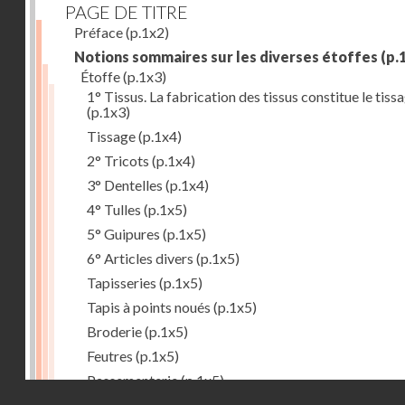
PAGE DE TITRE
Préface
(p.1x2)
Notions sommaires sur les diverses étoffes
(p.
Étoffe
(p.1x3)
1° Tissus. La fabrication des tissus constitue le tiss
(p.1x3)
Tissage
(p.1x4)
2° Tricots
(p.1x4)
3° Dentelles
(p.1x4)
4° Tulles
(p.1x5)
5° Guipures
(p.1x5)
6° Articles divers
(p.1x5)
Tapisseries
(p.1x5)
Tapis à points noués
(p.1x5)
Broderie
(p.1x5)
Feutres
(p.1x5)
Passementerie
(p.1x5)
Droits réservés - CNAM
But du tissage
(p.1x6)