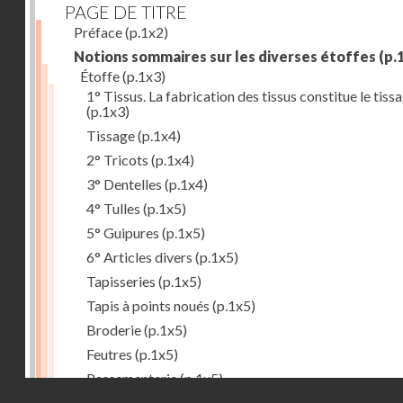
PAGE DE TITRE
Préface
(p.1x2)
Notions sommaires sur les diverses étoffes
(p.
Étoffe
(p.1x3)
1° Tissus. La fabrication des tissus constitue le tiss
(p.1x3)
Tissage
(p.1x4)
2° Tricots
(p.1x4)
3° Dentelles
(p.1x4)
4° Tulles
(p.1x5)
5° Guipures
(p.1x5)
6° Articles divers
(p.1x5)
Tapisseries
(p.1x5)
Tapis à points noués
(p.1x5)
Broderie
(p.1x5)
Feutres
(p.1x5)
Passementerie
(p.1x5)
Droits réservés - CNAM
But du tissage
(p.1x6)