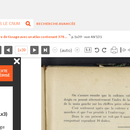
RECHERCHE AVANCÉE
 de tissage avec un atlas contenant 378 ...
p.1x39 - vue 44/131
(auto)
EXTE
ÉRISÉ
1x3)
age