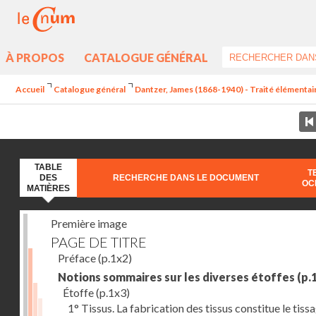
À PROPOS
CATALOGUE GÉNÉRAL
Accueil
Catalogue général
Dantzer, James (1868-1940) - Traité élémentaire
TABLE
T
DES
RECHERCHE DANS LE DOCUMENT
OC
MATIÈRES
Première image
PAGE DE TITRE
Préface
(p.1x2)
Notions sommaires sur les diverses étoffes
(p.
Étoffe
(p.1x3)
1° Tissus. La fabrication des tissus constitue le tiss