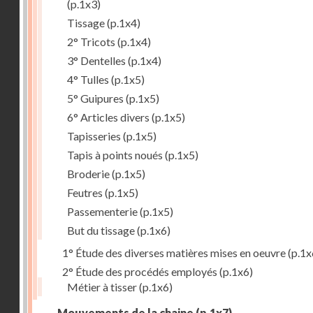
(p.1x3)
Tissage
(p.1x4)
2° Tricots
(p.1x4)
3° Dentelles
(p.1x4)
4° Tulles
(p.1x5)
5° Guipures
(p.1x5)
6° Articles divers
(p.1x5)
Tapisseries
(p.1x5)
Tapis à points noués
(p.1x5)
Broderie
(p.1x5)
Feutres
(p.1x5)
Passementerie
(p.1x5)
But du tissage
(p.1x6)
1° Étude des diverses matières mises en oeuvre
(p.1x
2° Étude des procédés employés
(p.1x6)
Métier à tisser
(p.1x6)
Mouvements de la chaine
(p.1x7)