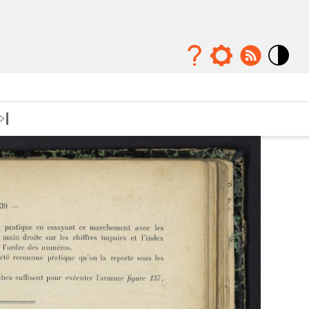
Mode
contraste
élévé