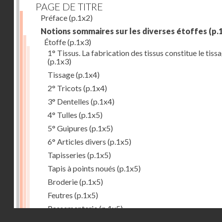
PAGE DE TITRE
Préface
(p.1x2)
Notions sommaires sur les diverses étoffes
(p.
Étoffe
(p.1x3)
1° Tissus. La fabrication des tissus constitue le tiss
(p.1x3)
Tissage
(p.1x4)
2° Tricots
(p.1x4)
3° Dentelles
(p.1x4)
4° Tulles
(p.1x5)
5° Guipures
(p.1x5)
6° Articles divers
(p.1x5)
Tapisseries
(p.1x5)
Tapis à points noués
(p.1x5)
Broderie
(p.1x5)
Feutres
(p.1x5)
Passementerie
(p.1x5)
Droits réservés - CNAM
But du tissage
(p.1x6)