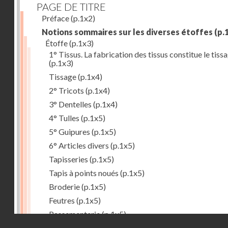
PAGE DE TITRE
Préface
(p.1x2)
Notions sommaires sur les diverses étoffes
(p.
Étoffe
(p.1x3)
1° Tissus. La fabrication des tissus constitue le tiss
(p.1x3)
Tissage
(p.1x4)
2° Tricots
(p.1x4)
3° Dentelles
(p.1x4)
4° Tulles
(p.1x5)
5° Guipures
(p.1x5)
6° Articles divers
(p.1x5)
Tapisseries
(p.1x5)
Tapis à points noués
(p.1x5)
Broderie
(p.1x5)
Feutres
(p.1x5)
Passementerie
(p.1x5)
Droits réservés - CNAM
But du tissage
(p.1x6)