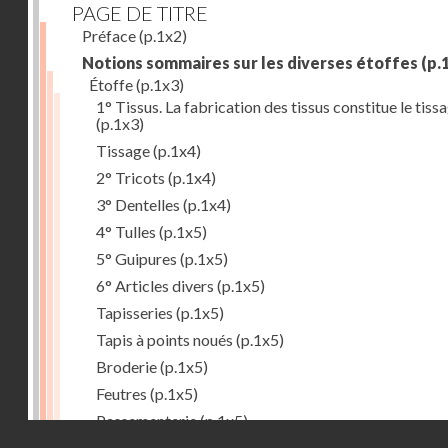
PAGE DE TITRE
Préface
(p.1x2)
Notions sommaires sur les diverses étoffes
(p.
Étoffe
(p.1x3)
1° Tissus. La fabrication des tissus constitue le tiss
(p.1x3)
Tissage
(p.1x4)
2° Tricots
(p.1x4)
3° Dentelles
(p.1x4)
4° Tulles
(p.1x5)
5° Guipures
(p.1x5)
6° Articles divers
(p.1x5)
Tapisseries
(p.1x5)
Tapis à points noués
(p.1x5)
Broderie
(p.1x5)
Feutres
(p.1x5)
Passementerie
(p.1x5)
Droits réservés - CNAM
But du tissage
(p.1x6)