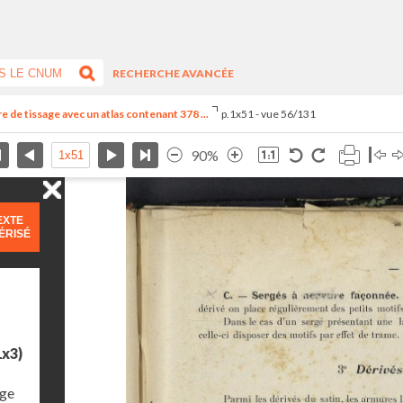
RECHERCHE AVANCÉE
 de tissage avec un atlas contenant 378 ...
p.1x51 - vue 56/131
90%
EXTE
ÉRISÉ
1x3)
age