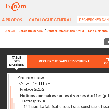
À PROPOS
CATALOGUE GÉNÉRAL
Accueil
Catalogue général
Dantzer, James (1868-1940) - Traité élémentaire
TABLE
T
DES
RECHERCHE DANS LE DOCUMENT
OC
MATIÈRES
Première image
PAGE DE TITRE
Préface
(p.1x2)
Notions sommaires sur les diverses étoffes
(p.
Étoffe
(p.1x3)
1° Tissus. La fabrication des tissus constitue le tiss