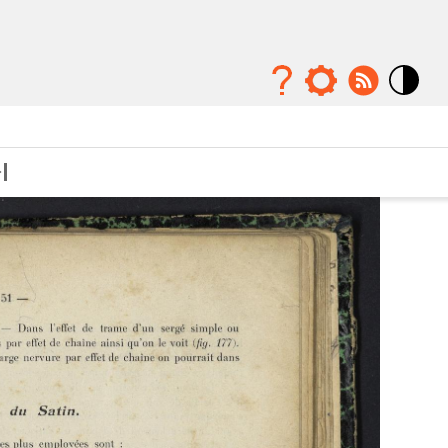
Mode
contraste
élévé