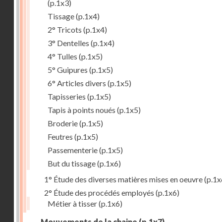
(p.1x3)
Tissage
(p.1x4)
2° Tricots
(p.1x4)
3° Dentelles
(p.1x4)
4° Tulles
(p.1x5)
5° Guipures
(p.1x5)
6° Articles divers
(p.1x5)
Tapisseries
(p.1x5)
Tapis à points noués
(p.1x5)
Broderie
(p.1x5)
Feutres
(p.1x5)
Passementerie
(p.1x5)
But du tissage
(p.1x6)
1° Étude des diverses matières mises en oeuvre
(p.1x
2° Étude des procédés employés
(p.1x6)
Métier à tisser
(p.1x6)
Mouvements de la chaine
(p.1x7)